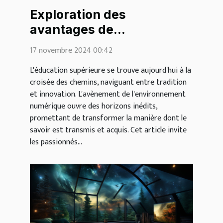
Exploration des
avantages de
l'environnement
17 novembre 2024 00:42
numérique dans
L'éducation supérieure se trouve aujourd'hui à la
l'éducation supérieure
croisée des chemins, naviguant entre tradition
et innovation. L'avènement de l'environnement
numérique ouvre des horizons inédits,
promettant de transformer la manière dont le
savoir est transmis et acquis. Cet article invite
les passionnés...