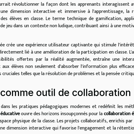
urrait révolutionner la façon dont les apprenants interagissent a
 une dimension interactive et immersive à l'apprentissage, la r
des élèves en classe. Le terme technique de gamification, appl
s de jeu dans un contexte non ludique, contribuant ainsi à une moti
 crée une expérience utilisateur captivante qui stimule l'intérêt
directement lié à une amélioration de la participation en classe. L'
ibilités offertes par la réalité augmentée, entraîne une inter
aux élèves non seulement d'absorber l'information plus effica
uciales telles que la résolution de problèmes et la pensée critiqu
 comme outil de collaboration
s dans les pratiques pédagogiques modernes et redéfinit les mé
 éducative
ouvre des horizons insoupçonnés pour la
collaboration é
pace physique de la classe. Les projets collaboratifs, enrichis par
ne dimension interactive qui favorise l'engagement et la rétenti