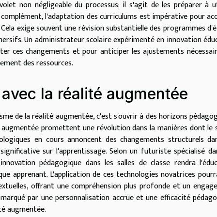
olet non négligeable du processus; il s'agit de les préparer à ut
 complément, l'adaptation des curriculums est impérative pour accu
. Cela exige souvent une révision substantielle des programmes d'
mersifs. Un administrateur scolaire expérimenté en innovation édu
loter ces changements et pour anticiper les ajustements nécessai
oiement des ressources.
 avec la réalité augmentée
risme de la réalité augmentée, c'est s'ouvrir à des horizons pédago
é augmentée promettent une révolution dans la manières dont le 
nologiques en cours annoncent des changements structurels dan
gnificative sur l'apprentissage. Selon un futuriste spécialisé da
 innovation pédagogique dans les salles de classe rendra l'édu
ue apprenant. L'application de ces technologies novatrices pourr
textuelles, offrant une compréhension plus profonde et un enga
ra marqué par une personnalisation accrue et une efficacité pédag
ité augmentée.