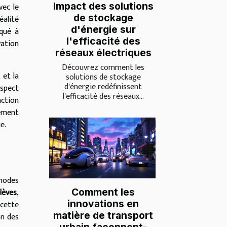
Impact des solutions
vec le
de stockage
éalité
d'énergie sur
iqué à
l'efficacité des
vation
réseaux électriques
Découvrez comment les
 et la
solutions de stockage
d'énergie redéfinissent
aspect
l'efficacité des réseaux...
action
cement
e.
thodes
lèves
,
Comment les
innovations en
 cette
matière de transport
on des