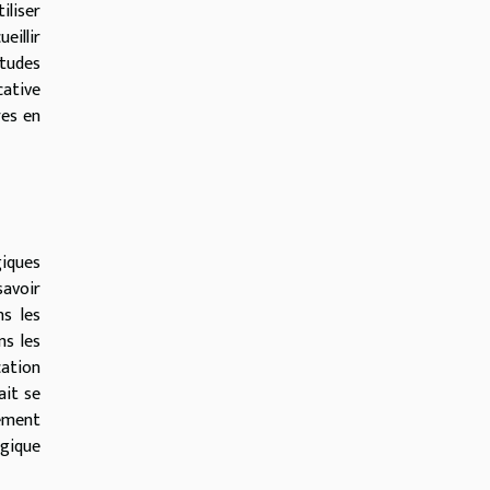
iliser
eillir
études
cative
res en
giques
savoir
s les
ns les
cation
ait se
gement
ogique