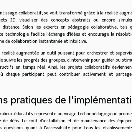
rentissage collaboratif, se voit transformé grâce à la réalité augm
jets 3D, visualiser des concepts abstraits ou encore simule
distance. Selon les experts en pédagogie collaborative, tels
e technologie facilite l'échange d'idées et encourage la résolut
 de collaboration instantanée et intuitive.
réalité augmentée un outil puissant pour orchestrer et supervis
de suivre les progrès des groupes, d'intervenir pour guider ou stimu
uctifs en temps réel. Ainsi, les projets collaboratifs devienne
 où chaque participant peut contribuer activement et partage
ns pratiques de l'implémentat
s milieux éducatifs représente un virage technopédagogique prome
e de défis. Le coût d'installation et de maintenance des équip
 questions quant à l'accessibilité pour tous les établissement