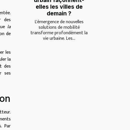
urbain façonnent-
elles les villes de
entée.
demain ?
r des
L'émergence de nouvelles
 que
la
solutions de mobilité
transforme profondément la
ion de
vie urbaine. Les...
er les
ler la
nt des
r ses
ion
tteur.
ements
s. Par