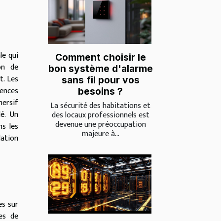
le qui
Comment choisir le
on de
bon système d'alarme
t. Les
sans fil pour vos
iences
besoins ?
mersif
La sécurité des habitations et
lé. Un
des locaux professionnels est
devenue une préoccupation
ns les
majeure à...
ation
es sur
es de