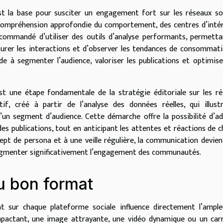
st la base pour susciter un engagement fort sur les réseaux so
 compréhension approfondie du comportement, des centres d’inté
ecommandé d’utiliser des outils d’analyse performants, permett
urer les interactions et d’observer les tendances de consommat
de à segmenter l’audience, valoriser les publications et optimise
est une étape fondamentale de la stratégie éditoriale sur les r
if, créé à partir de l’analyse des données réelles, qui illust
un segment d’audience. Cette démarche offre la possibilité d’a
es publications, tout en anticipant les attentes et réactions de 
ept de persona et à une veille régulière, la communication devien
augmenter significativement l’engagement des communautés.
u bon format
at sur chaque plateforme sociale influence directement l’ampl
impactant, une image attrayante, une vidéo dynamique ou un car