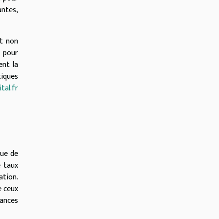
antes,
it non
n pour
ent la
tiques
tal.fr
nue de
e taux
ation.
e ceux
dances