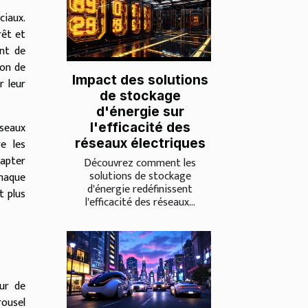
ciaux.
rêt et
ant de
ion de
Impact des solutions
r leur
de stockage
d'énergie sur
éseaux
l'efficacité des
réseaux électriques
re les
dapter
Découvrez comment les
solutions de stockage
chaque
d'énergie redéfinissent
t plus
l'efficacité des réseaux...
eur de
rousel