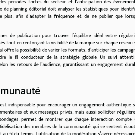
 des périodes fortes du secteur et l’anticipation des événemen
e planning éditorial doit analyser les statistiques pour identifi
le plus, afin d’adapter la fréquence et de ne publier que lors
es de publication pour trouver l’équilibre idéal entre régular
nés tout en renforçant la visibilité de la marque sur chaque réseau s
ial offre la possibilité de varier les formats, d’anticiper les campag
re le fil conducteur de la stratégie globale. Un suivi attent
lon les retours de l’audience, garantissant un engagement dura
ommunauté
st indispensable pour encourager un engagement authentique su
entaires et aux messages privés, mais aussi solliciter réguliè
 sondages, permet de montrer que chaque interaction compte. 
a fidélisation des membres de la communauté, qui se sentent écou
êt au fil du temps. L’utilisation de la modération s’avère nécessair