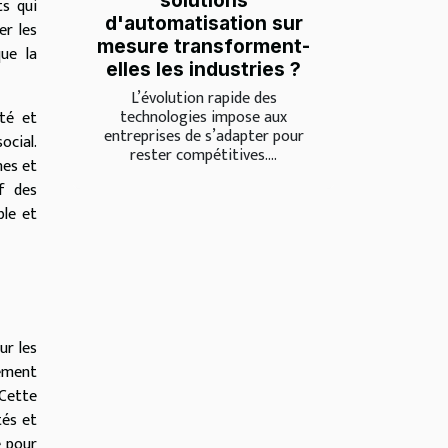
solutions
ts qui
d'automatisation sur
er les
mesure transforment-
que la
elles les industries ?
L’évolution rapide des
technologies impose aux
ité et
entreprises de s’adapter pour
ocial.
rester compétitives....
nes et
if des
ble et
r les
rement
Cette
tés et
e pour