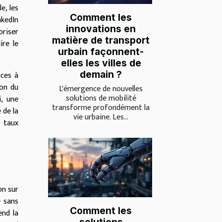
e, les
Comment les
nkedIn
innovations en
oriser
matière de transport
ire le
urbain façonnent-
elles les villes de
demain ?
nces à
ion du
L'émergence de nouvelles
solutions de mobilité
i, une
transforme profondément la
 de la
vie urbaine. Les...
 taux
on sur
e sans
Comment les
end la