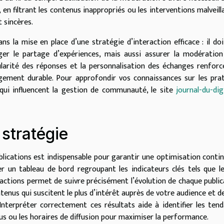
en filtrant les contenus inappropriés ou les interventions malveill
 sincères.
 la mise en place d’une stratégie d’interaction efficace : il do
ger le partage d’expériences, mais aussi assurer la modératio
ularité des réponses et la personnalisation des échanges renforc
agement durable. Pour approfondir vos connaissances sur les pra
qui influencent la gestion de communauté, le site
journal-du-digi
 stratégie
blications est indispensable pour garantir une optimisation conti
ser un tableau de bord regroupant les indicateurs clés tels que l
actions permet de suivre précisément l’évolution de chaque public
tenus qui suscitent le plus d’intérêt auprès de votre audience et d
Interpréter correctement ces résultats aide à identifier les ten
s ou les horaires de diffusion pour maximiser la performance.