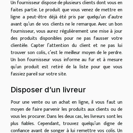
Un fournisseur dispose de plusieurs clients dont vous en
faites partie. Le produit que vous venez de mettre en
ligne a peut-
ê
tre d
é
j
à é
t
é
pris par quelqu’un d’autre
avant qu’un de vos clients ne le remarque. Avec un bon
fournisseur, vous aurez r
é
guli
è
rement une mise
à
jour
des produits disponibles pour ne pas fausser votre
client
è
le. Capter l’attention du client et ne pas lui
trouver son colis, c’est le meilleur moyen de le perdre.
Un bon fournisseur vous informe au fur et
à
mesure
qu’un produit est retir
é
de la liste pour que vous
fassiez pareil sur votre site.
Disposer d’un livreur
Pour une vente ou un achat en ligne, il vous faut un
moyen de faire parvenir les produits aux clients ou de
vous les procurer. Dans les deux cas, les livreurs sont les
plus fiables. Cependant, trouvez quelqu’un digne de
confiance avant de songer
à
lui remettre vos colis. Un