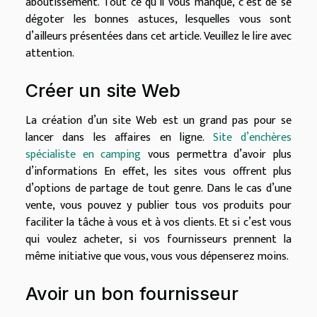
aboutissement. Tout ce qu’il vous manque, c’est de se
d
é
goter les bonnes astuces, lesquelles vous sont
d’ailleurs pr
é
sent
é
es dans cet article. Veuillez le lire avec
attention.
Cr
é
er un site Web
La cr
é
ation d’un site Web est un grand pas pour se
lancer dans les affaires en ligne.
Site d’enchères
spécialiste en camping
vous permettra d’avoir plus
d’informations
En effet, les sites vous offrent plus
d’options de partage de tout genre. Dans le cas d’une
vente, vous pouvez y publier tous vos produits pour
faciliter la tâche
à
vous et
à
vos clients. Et si c’est vous
qui voulez acheter, si vos fournisseurs prennent la
m
ê
me initiative que vous, vous vous d
é
penserez moins.
Avoir un bon fournisseur