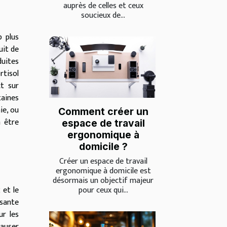
auprès de celles et ceux
soucieux de...
p plus
uit de
duites
rtisol
t sur
taines
ie, ou
Comment créer un
n être
espace de travail
ergonomique à
domicile ?
Créer un espace de travail
ergonomique à domicile est
désormais un objectif majeur
pour ceux qui...
 et le
ssante
ur les
causer