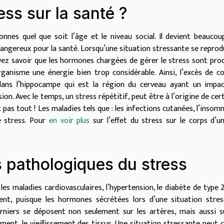
ress sur la santé ?
nnes quel que soit l’âge et le niveau social. Il devient beaucou
 dangereux pour la santé. Lorsqu’une situation stressante se reprod
vez savoir que les hormones chargées de gérer le stress sont pro
rganisme une énergie bien trop considérable. Ainsi, l’excès de co
ans l’hippocampe qui est la région du cerveau ayant un impac
on. Avec le temps, un stress répétitif, peut être à l’origine de cer
pas tout ! Les maladies tels que : les infections cutanées, l’insomn
e stress. Pour
en voir plus
sur l’effet du stress sur le corps d’u
 pathologiques du stress
 maladies cardiovasculaires, l’hypertension, le diabète de type 2
ement, puisque les hormones sécrétées lors d’une situation stre
rniers se déposent non seulement sur les artères, mais aussi s
ement, le vieillissement des tissus. Une situation stressante peut 