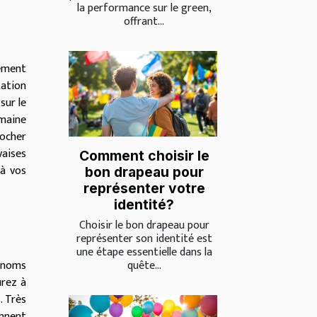
la performance sur le green,
offrant...
gement
tation
sur le
omaine
rocher
aises
Comment choisir le
 à vos
bon drapeau pour
représenter votre
identité?
Choisir le bon drapeau pour
représenter son identité est
une étape essentielle dans la
quête...
s noms
urez à
. Très
ennent