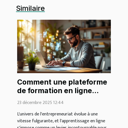
Similaire
Comment une plateforme
de formation en ligne
révolutionne
23 décembre 2025 12:44
l'apprentissage des
L'univers de l'entrepreneuriat évolue à une
entrepreneurs ?
vitesse fulgurante, et l'apprentissage en ligne
s'impose comme un levier incontournable pour