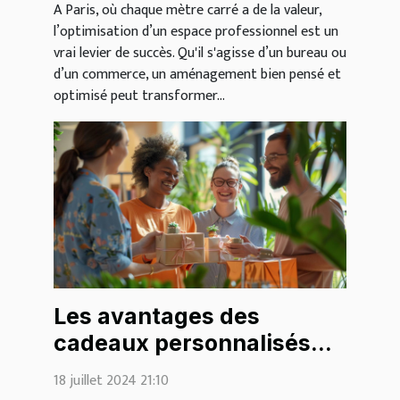
A Paris, où chaque mètre carré a de la valeur,
potentiel à Paris !
l’optimisation d’un espace professionnel est un
vrai levier de succès. Qu'il s'agisse d’un bureau ou
d’un commerce, un aménagement bien pensé et
optimisé peut transformer...
Les avantages des
cadeaux personnalisés
pour renforcer l'esprit
18 juillet 2024 21:10
d'équipe